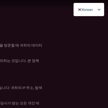
Korean
English
French
Spanish
German
을 방문할 때 귀하의 데이터
Italian
Portuguese
 동의하는 것입니다. 본 정책
Dutch
Polish
Greek
있습니다: 귀하의 IP 주소, 탐색
Hungarian
Romanian
당사가 받는 모든 개인 데
Serbian